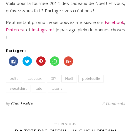
Voilà pour la fournée 2014 des cadeaux de Noël ! Et vous,
qu’avez-vous fait ? Partagez vos créations !
Petit instant promo : vous pouvez me suivre sur
Facebook
,
Pinterest
et
Instagram
! Je partage plein de bonnes choses
!
Partager :
Cliquez
Cliquez
Cliquez
Cliquez
Cliquez
pour
pour
pour
pour
pour
partager
partager
partager
partager
partager
sur
sur
sur
sur
sur
Facebook(ouvre
Twitter(ouvre
Pinterest(ouvre
WhatsApp(ouvre
Google+
dans
dans
dans
dans
(ouvre
boîte
cadeaux
DIY
Noël
potefeuille
une
une
une
une
dans
nouvelle
nouvelle
nouvelle
nouvelle
une
fenêtre)
fenêtre)
fenêtre)
fenêtre)
nouvelle
sweatshirt
tuto
tutoriel
fenêtre)
By
Chez Lisette
2 Comments
PREVIOUS
DIY TOTE BAG OISEAU - UN CUICUI ORIGAMI