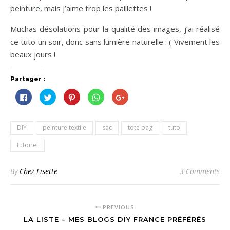
peinture, mais j’aime trop les paillettes !
Muchas désolations pour la qualité des images, j’ai réalisé
ce tuto un soir, donc sans lumière naturelle : ( Vivement les
beaux jours !
Partager :
Cliquez
Cliquez
Cliquez
Cliquez
Cliquez
pour
pour
pour
pour
pour
partager
partager
partager
partager
partager
sur
sur
sur
sur
sur
Facebook(ouvre
Twitter(ouvre
Pinterest(ouvre
WhatsApp(ouvre
Google+
dans
dans
dans
dans
(ouvre
DIY
peinture textile
sac
tote bag
tuto
une
une
une
une
dans
nouvelle
nouvelle
nouvelle
nouvelle
une
fenêtre)
fenêtre)
fenêtre)
fenêtre)
nouvelle
tutoriel
fenêtre)
By
Chez Lisette
3 Comments
PREVIOUS
LA LISTE – MES BLOGS DIY FRANCE PRÉFÉRÉS