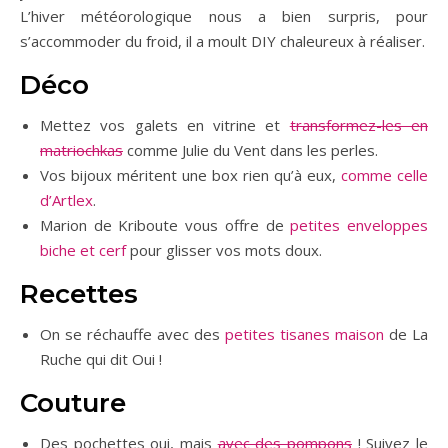
L’hiver météorologique nous a bien surpris, pour
s’accommoder du froid, il a moult DIY chaleureux à réaliser.
Déco
Mettez vos galets en vitrine et
transformez-les en
matriochkas
comme Julie du Vent dans les perles.
Vos bijoux méritent une box rien qu’à eux,
comme celle
d’Artlex
.
Marion de Kriboute vous offre de
petites enveloppes
biche et cerf
pour glisser vos mots doux.
Recettes
On se réchauffe avec des
petites tisanes maison
de La
Ruche qui dit Oui !
Couture
Des pochettes oui, mais
avec des pompons
! Suivez le