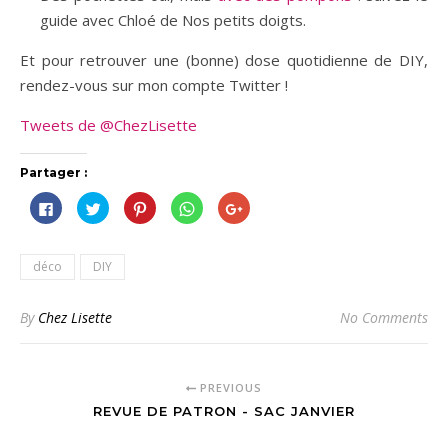
guide avec Chloé de Nos petits doigts.
Et pour retrouver une (bonne) dose quotidienne de DIY,
rendez-vous sur mon compte Twitter !
Tweets de @ChezLisette
Partager :
Cliquez
Cliquez
Cliquez
Cliquez
Cliquez
pour
pour
pour
pour
pour
partager
partager
partager
partager
partager
sur
sur
sur
sur
sur
Facebook(ouvre
Twitter(ouvre
Pinterest(ouvre
WhatsApp(ouvre
Google+
dans
dans
dans
dans
(ouvre
déco
DIY
une
une
une
une
dans
nouvelle
nouvelle
nouvelle
nouvelle
une
fenêtre)
fenêtre)
fenêtre)
fenêtre)
nouvelle
fenêtre)
By
Chez Lisette
No Comments
PREVIOUS
REVUE DE PATRON - SAC JANVIER