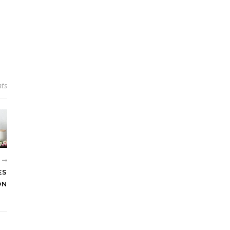
ts
R
ES
ON