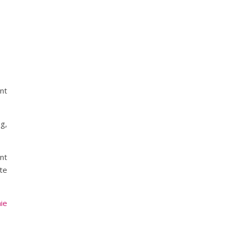
nt
g,
ant
tte
nie