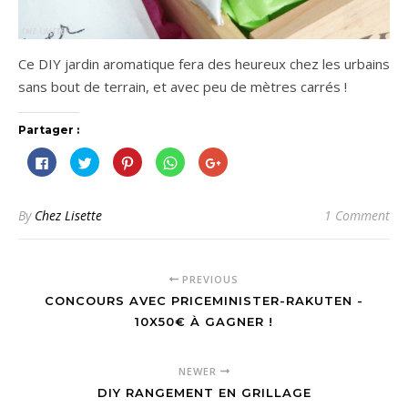
Ce DIY jardin aromatique fera des heureux chez les urbains
sans bout de terrain, et avec peu de mètres carrés !
Partager :
Cliquez
Cliquez
Cliquez
Cliquez
Cliquez
pour
pour
pour
pour
pour
partager
partager
partager
partager
partager
sur
sur
sur
sur
sur
Facebook(ouvre
Twitter(ouvre
Pinterest(ouvre
WhatsApp(ouvre
Google+
dans
dans
dans
dans
(ouvre
By
Chez Lisette
1 Comment
une
une
une
une
dans
nouvelle
nouvelle
nouvelle
nouvelle
une
fenêtre)
fenêtre)
fenêtre)
fenêtre)
nouvelle
fenêtre)
PREVIOUS
CONCOURS AVEC PRICEMINISTER-RAKUTEN -
10X50€ À GAGNER !
NEWER
DIY RANGEMENT EN GRILLAGE