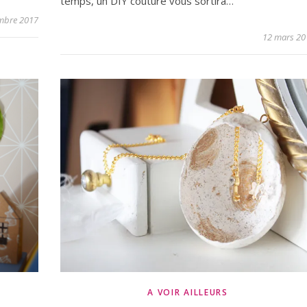
temps, un DIY couture vous sortira…
mbre 2017
12 mars 20
A VOIR AILLEURS