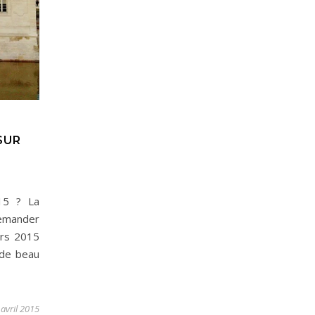
SUR
015 ? La
demander
ars 2015
 de beau
 avril 2015