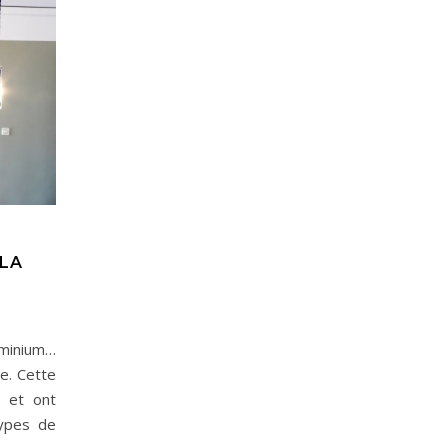
 LA
luminium…
ue. Cette
s et ont
types de